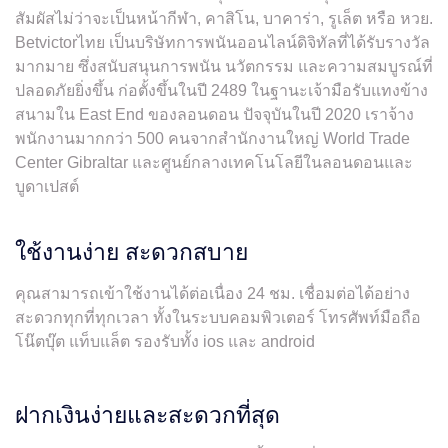
สัมผัสไม่ว่าจะเป็นหน้ากีฬา, คาสิโน, บาคาร่า, รูเล็ต หรือ หวย.
Betvictorไทย เป็นบริษัทการพนันออนไลน์ดิจิทัลที่ได้รับรางวัล
มากมาย ซึ่งสนับสนุนการพนัน นวัตกรรม และความสมบูรณ์ที่
ปลอดภัยยิ่งขึ้น ก่อตั้งขึ้นในปี 2489 ในฐานะเจ้ามือรับแทงข้าง
สนามใน East End ของลอนดอน ปัจจุบันในปี 2020 เราจ้าง
พนักงานมากกว่า 500 คนจากสำนักงานใหญ่ World Trade
Center Gibraltar และศูนย์กลางเทคโนโลยีในลอนดอนและ
บูดาเปสต์
ใช้งานง่าย สะดวกสบาย
คุณสามารถเข้าใช้งานได้ต่อเนื่อง 24 ชม. เชื่อมต่อได้อย่าง
สะดวกทุกที่ทุกเวลา ทั้งในระบบคอมพิวเตอร์ โทรศัพท์มือถือ
โน๊ตบุ๊ต แท็บแล็ต รองรับทั้ง ios และ android
ฝากเงินง่ายและสะดวกที่สุด