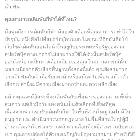
เดิมพัน
คุณสามารถเดิมพันกีฬาได้ที่ไหน?
มื่อพูดถึงการเดิมพันกีฬา มีสองตัวเลือกที่คุณสามารถทำได้ใน
ปัจจุบัน หนึ่งคือไปที่สปอร์ตบุ๊คบนบก ในขณะที่อีกอันคือใช้
เว็บไซต์เดิมพันออนไลน์ ขึ้นอยู่กับประเทศหรือรัฐของคุณ
สปอร์ตบุ๊คทางบกอาจไม่สามารถใช้ได้ ดังนั้นสปอร์ตบุ๊ค
ออนไลน์อาจเป็นทางเลือกเดียวของคุณในสถานการณ์นั้น
นอกเหนือจากตัวเลือกพื้นฐานทั้งสองนี้แล้ว คุณยังสามารถ
วางเดิมพันกับเจ้ามือรับแทงม้าหรือแม้แต่กับเพื่อน แม้ว่าตัว
เลือกเหล่านี้จะมีความเสี่ยงมากกว่าและควรหลีกเลี่ยง่
แม้ว่าคุณจะมีอิสระที่จะเดิมพันกับเพื่อน ๆ ของคุณตามที่เห็น
สมควร แต่เจ้ามือรับแทงพนันเป็นตัวเลือกที่เสี่ยงที่สุด
เนื่องจากพวกเขารับเดิมพันกีฬาในพื้นที่ส่วนใหญ่ แต่ไม่มีใบ
อนุญาต และดำเนินการนอกกฎหมาย ในพื้นที่ส่วนใหญ่ ผู้มี
อำนาจไม่สนใจพวกเขา แต่ถ้าคุณเลือกที่จะมีส่วนร่วมกับพวก
เขา คุณอาจปล่อยให้ตัวเองเผชิญกับปัญหามากมาย สำหรับวิธี