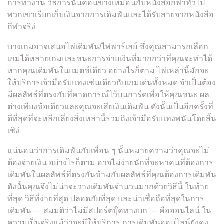
การทำงาน วิธีการนั้นค่อนข้างเหมือนกับหนังสือกีฬาทั่วไป
พวกเขาเรียกเก็บเงินจากการเดิมพันและได้รับสายจากหนังสือ
กีฬาจริง่
บางเกมอาจเสนอไพ่เดิมพัน/ไพ่พาร์เลย์ ซึ่งคุณสามารถเลือก
เกมได้หลายเกมและชนะการจ่ายเงินที่มากกว่าที่คุณจะทำได้
หากคุณเดิมพันในแมตช์เดียว อย่างไรก็ตาม ไพ่เหล่านี้มักจะ
ให้บริการเจ้ามือรับแทงเช่นเดียวกับเกมเด่นทั้งหมด จำเป็นต้อง
มีผลลัพธ์ที่ตรงกับที่คาดการณ์ไว้บนการ์ดเพื่อให้คุณชนะ ผล
ต่างเพียงข้อเดียวและคุณจะเสียเงินเดิมพัน ดังนั้นเป็นอีกครั้งที่
ดีที่สุดที่จะหลีกเลี่ยงสิ่งเหล่านี้รวมถึงเจ้ามือรับแทงพนันโดยสิ้น
เชิง่
แน่นอนว่าการเดิมพันกับเพื่อน ๆ นั้นหมายความว่าคุณจะไม่
ต้องจ่ายเงิน อย่างไรก็ตาม อาจไม่ง่ายนักที่จะหาคนที่ต้องการ
เดิมพันในผลลัพธ์ที่ตรงกันข้ามกับผลลัพธ์ที่คุณต้องการเดิมพัน
ดังนั้นคุณจึงไม่น่าจะวางเดิมพันจำนวนมากด้วยวิธีนี้ ในท้าย
ที่สุด วิธีที่ง่ายที่สุด ปลอดภัยที่สุด และน่าเชื่อถือที่สุดในการ
เดิมพัน — สมมติว่าไม่มีสปอร์ตบุ๊คทางบก — คือออนไลน์ ใน
ความเป็นจริงแม้ว่าจะมีให้บริการ การเดิมพันออนไลน์ยังคง