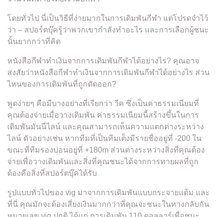
โดยทั่วไป นี่เป็นวิธีที่ง่ายมากในการเดิมพันกีฬา แต่โปรดจำไว้
ว่า – สปอร์ตบุ๊ครู้ว่าพวกเขากำลังทำอะไร และการเลือกผู้ชนะ
นั้นยากกว่าที่คิด
หนังสือกีฬาทำเงินจากการเดิมพันกีฬาได้อย่างไร? คุณอาจ
สงสัยว่าหนังสือกีฬาทำเงินจากการเดิมพันกีฬาได้อย่างไร ส่วน
ไหนของการเดิมพันที่ถูกตัดออก?
พูดง่ายๆ คือมีบางอย่างที่เรียกว่า วีค ซึ่งเป็นค่าธรรมเนียมที่
คุณต้องจ่ายเมื่อวางเดิมพัน ค่าธรรมเนียมนี้สร้างขึ้นในการ
เดิมพันมันนี่ไลน์ และคุณสามารถเห็นความแตกต่างระหว่าง
ไลน์ ตัวอย่างเช่น หากทีมที่เป็นทีมเต็งมีรายชื่ออยู่ที่ -200 ใน
ขณะที่ทีมรองบ่อนอยู่ที่ +180m ส่วนต่างระหว่างสิ่งที่คุณต้อง
จ่ายเพื่อวางเดิมพันและสิ่งที่คุณชนะได้จากการทายผลที่ถูก
ต้องคือสิ่งที่สปอร์ตบุ๊คได้รับ
รูปแบบทั่วไปของ vig มาจากการเดิมพันแบบกระจายแต้ม และ
ที่นี่ คุณมักจะต้องเสี่ยงเงินมากกว่าที่คุณจะชนะในทางกลับกัน
หมายเลข vig ปกติ ได้แก่ การเดิมพัน 110 ดอลลาร์เพื่อชนะ