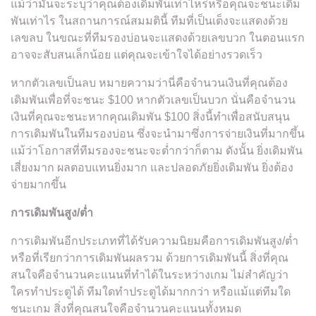
แม้ว่ามันจะระบุว่าคุณต้องเดิมพันเท่าไหร่หรือคุณจะชนะเดิม
พันเท่าไร ในสถานการณ์สมมตินี้ ทีมที่เป็นเต็งจะแสดงด้วย
เลขลบ ในขณะที่ทีมรองบ่อนจะแสดงด้วยเลขบวก ในตอนแรก
อาจจะสับสนเล็กน้อย แต่คุณจะเข้าใจได้อย่างรวดเร็ว
หากตัวเลขเป็นลบ หมายความว่านี่คือจำนวนเงินที่คุณต้อง
เดิมพันเพื่อที่จะชนะ $100 หากตัวเลขเป็นบวก นั่นคือจำนวน
เงินที่คุณจะชนะหากคุณเดิมพัน $100 สิ่งนี้ทำเพื่อสนับสนุน
การเดิมพันในทีมรองบ่อน ซึ่งจะนำมาซึ่งการจ่ายเงินที่มากขึ้น
แม้ว่าโอกาสที่ทีมรองจะชนะจะต่ำกว่าก็ตาม ดังนั้น ยิ่งเดิมพัน
เสี่ยงมาก ผลตอบแทนยิ่งมาก และปลอดภัยยิ่งเดิมพัน ยิ่งต้อง
จ่ายมากขึ้น
การเดิมพันสูง/ต่ำ
การเดิมพันอีกประเภทที่ได้รับความนิยมคือการเดิมพันสูง/ต่ำ
หรือที่เรียกว่าการเดิมพันผลรวม ด้วยการเดิมพันนี้ สิ่งที่คุณ
สนใจคือจำนวนคะแนนที่ทำได้ในระหว่างเกม ไม่สำคัญว่า
ใครทำประตูได้ ทีมใดทำประตูได้มากกว่า หรือแม้แต่ทีมใด
ชนะเกม สิ่งที่คุณสนใจคือจำนวนคะแนนทั้งหมด