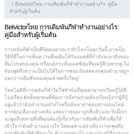
Betvictorไทย การเดิมพันกีฬาทำงานอย่างไร: คู่มือ
สำหรับผู้เริ่มต้น
Betvictorไทย การเดิมพันกีฬาทำงานอย่างไร:
คู่มือสำหรับผู้เริ่มต้น
การพนันกีฬาเป็นที่นิยมอย่างมากทั่วโลกในทุกวันนี้ อาจเป็น
วิธีที่ดีในการเพิ่มความตื่นเต้นให้กับแมตช์ที่กำลังจะมาถึงของ
ทีมโปรดของคุณ หรือแม้กระทั่งแมตช์สุ่มที่คุณรู้สึกอยากดู ไม่
ต้องพูดถึงความเป็นไปได้ในการชนะเงินสดหากคุณทำนายถูก
และการเดิมพันของคุณจ่ายครั้งใหญ่
โชคไม่ดีที่การพนันกีฬาไม่ใช่หัวข้อที่คุณสามารถเรียนรู้ได้ที่
โรงเรียน ดังนั้นทุกคนที่ต้องการมีส่วนร่วมต้องเรียนรู้จากผู้ที่รู้
อยู่แล้วว่ามันทำงานอย่างไรหรือค้นหาคำตอบทางออนไลน์
หากคุณเลือกอย่างหลัง แสดงว่าคุณมาถูกที่แล้ว และวันนี้เรา
จะพูดถึงหลายสิ่งที่คุณต้องรู้เกี่ยวกับการเดิมพันกีฬาเพื่อให้
เข้าใจว่ามันทำงานอย่างไร โดยเฉพาะอย่างยิ่ง เราจะพูดถึง
การเดิมพันกีฬาคืออะไร ทำงานอย่างไร และแม้แต่วิธีการวาง