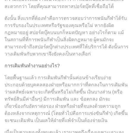
สะดวกกว่า โดยที่คุณสามารถหาสปอร์ตบุ๊คที่เชื่อถือได้่
ดังนั้น สิ่งแรกที่ต้องทำคือการตรวจสอบว่าการพนันกีฬาได้รับ
การรับรองในประเทศหรือรัฐของคุณหรือไม่ หากยังผิด
กฎหมายอยู่ สปอร์ตบุ๊คบนบกก็หมดปัญหา อย่างไรก็ตาม แม้
ในสถานที่ที่การพนันกีฬาเป็นสิ่งผิดกฎหมาย ผู้คนมักจะ
สามารถเข้าถึงสปอร์ตบุ๊กต่างประเทศที่ให้บริการได้ ดังนั้นการ
วางเดิมพันกับพวกเขาจึงยังคงเป็นทางเลือก่
การเดิมพันทำงานอย่างไร?
โดยพื้นฐานแล้ว การเดิมพันกีฬานั้นค่อนข้างเรียบง่าย
ประกอบด้วยบุคคลสองฝ่ายหรือมากกว่าที่ตกลงในการเดิมพัน
ว่าผลลัพธ์เฉพาะจะเกิดขึ้นหรือไม่เกิดขึ้น เงินบางส่วน (หรือ
ทรัพย์สินมีค่าอื่นๆ) มีการเดิมพัน และ ข้อตกลง มักจะ
เกี่ยวข้องกับอัตราต่อรอง ฝ่ายหรือฝ่ายที่จบลงด้วยความถูก
ต้องหลังจากเหตุการณ์ (โดยทั่วไปคือการแข่งขันกีฬา) เกิดขึ้น
จะชนะเดิมพัน เป็นผลให้ฝ่ายที่แพ้จำเป็นต้องจ่ายเงิน
เมื่อเป็นฐานของทั้งหมดแล้ว เรามาพูดถึงเรื่องเฉพาะเจาะจง