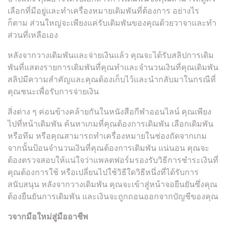
เลือกที่มีอยู่และทำเครื่องหมายเดิมพันที่ต้องการ อย่างไร
ก็ตาม ส่วนใหญ่จะเพียงแค่รับเดิมพันของคุณด้วยวาจาและทำ
ส่วนที่เหลือเอง
หลังจากวางเดิมพันและจ่ายเงินแล้ว คุณจะได้รับสลิปการเดิม
พันที่แสดงรายการเดิมพันที่คุณทำและจำนวนเงินที่คุณเดิมพัน
สลิปมีความสำคัญและคุณต้องเก็บไว้และนำกลับมาในกรณีที่
คุณชนะเพื่อรับการจ่ายเงิน
สิ่งต่าง ๆ ค่อนข้างคล้ายกันในหนังสือกีฬาออนไลน์ คุณเพียง
ไปที่หน้าเดิมพัน ค้นหาเกมที่คุณต้องการเดิมพัน เลือกเดิมพัน
หรือทีม หรือคุณสามารถทำเครื่องหมายในช่องถัดจากเกม
จากนั้นป้อนจำนวนเงินที่คุณต้องการเดิมพัน แน่นอน คุณจะ
ต้องตรวจสอบให้แน่ใจว่าแพลตฟอร์มรองรับวิธีการชำระเงินที่
คุณต้องการใช้ หรือเปลี่ยนไปใช้วิธีใดวิธีหนึ่งที่ได้รับการ
สนับสนุน หลังจากวางเดิมพัน คุณจะเข้าสู่หน้าจอยืนยันซึ่งคุณ
ต้องยืนยันการเดิมพัน และเงินจะถูกถอนออกจากบัญชีของคุณ
วจากมือใหม่สู่มืออาชีพ